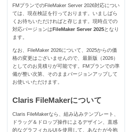
守
FMプランでのFileMaker Server 2026対応につい
2
ては、現在検証を行っております。いましばら
年
くお待ちいただければと存じます。現時点での
（ア
対応バージョンは
FileMaker Server 2025
となり
カ
ます。
デ
ミ
なお、FileMaker 2026について、2025からの価
ッ
格の変更はございませんので、最新版（2026）
ク/NPO
としてのお見積りが可能です。FMプランでの準
1,000+ユ
備が整い次第、そのままバージョンアップして
ー
お使いいただけます。
ザ）
個
Claris FileMakerについて
Claris FileMakerなら、組み込みテンプレート、
ドラッグ＆ドロップ操作によるデザイン、直感
的なグラフィカルUIを使用して、あなたが今抱