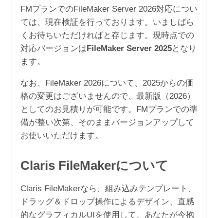
守
FMプランでのFileMaker Server 2026対応につい
1
ては、現在検証を行っております。いましばら
年
くお待ちいただければと存じます。現時点での
（ア
対応バージョンは
FileMaker Server 2025
となり
カ
ます。
デ
ミ
なお、FileMaker 2026について、2025からの価
ッ
格の変更はございませんので、最新版（2026）
ク/NPO
としてのお見積りが可能です。FMプランでの準
500-
備が整い次第、そのままバージョンアップして
999
お使いいただけます。
ユ
ー
Claris FileMakerについて
ザ）
個
Claris FileMakerなら、組み込みテンプレート、
ドラッグ＆ドロップ操作によるデザイン、直感
的なグラフィカルUIを使用して、あなたが今抱