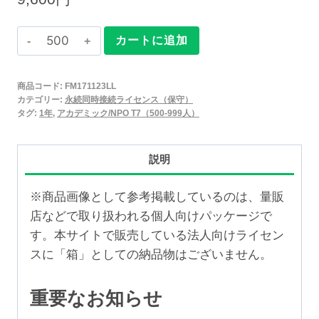
Claris
カートに追加
FileMaker
2025
商品コード:
FM171123LL
永
カテゴリー:
永続同時接続ライセンス（保守）
続
タグ:
1年
,
アカデミック/NPO T7（500-999人）
同
時
説明
接
続
※商品画像として参考掲載しているのは、量販
ラ
店などで取り扱われる個人向けパッケージで
イ
す。本サイトで販売している法人向けライセン
セ
スに「箱」としての納品物はございません。
ン
ス
重要なお知らせ
保