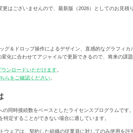
10-
らの価格の変更はございませんので、最新版（2026）としての
24
ユ
ー
ザ）
個
レート、ドラッグ＆ドロップ操作によるデザイン、直感的なグラフ
ズの変化に合わせてアジャイルで更新できるので、将来の課
ダウンロードいただけます
。
ちらをご確認ください
。
は
er Serverへの同時接続数をベースとしたライセンスプログ
ユーザを特定することができない場合に適しています。
oソフトウェアは、契約した組織の従業員に対してのみ使用を許可する