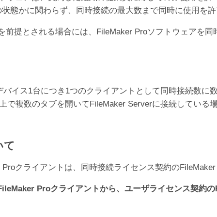
オフラインの状態かに関わらず、同時接続の最大数まで同時に使用
er Proの利用を前提とされる場合には、FileMaker Proソ
デバイス1台につき1つのクライアントとして同時接続数に
で複数のタブを開いてFileMaker Serverに接続している
いて
 Proクライアントは、同時接続ライセンス契約のFileMake
Maker Proクライアントから、ユーザライセンス契約のFil