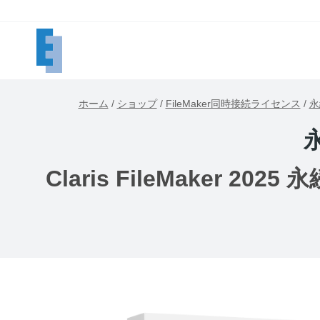
内
容
を
ス
キ
ホーム
/
ショップ
/
FileMaker同時接続ライセンス
/
永
ッ
プ
Claris FileMaker 