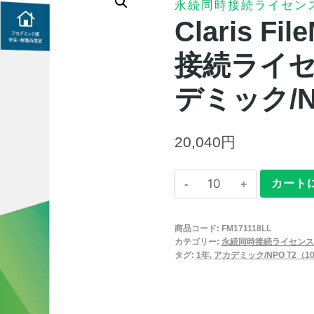
永続同時接続ライセン
Claris Fi
接続ライセ
デミック/N
20,040
円
Claris
カート
FileMaker
2025
商品コード:
FM171118LL
永
カテゴリー:
永続同時接続ライセンス
続
タグ:
1年
,
アカデミック/NPO T2（10
同
時
接