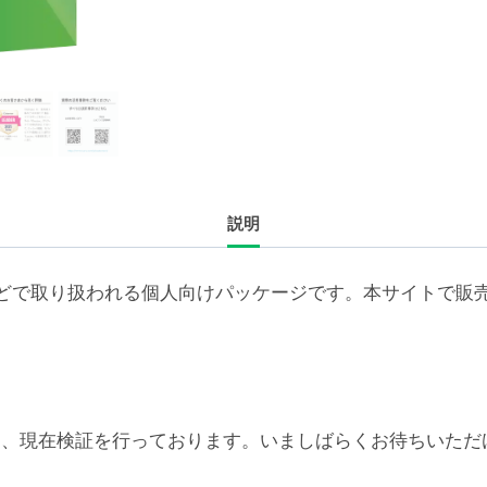
続
ラ
イ
セ
ン
ス
保
説明
守
1
年
どで取り扱われる個人向けパッケージです。本サイトで販
（ア
カ
デ
ミ
ッ
6対応については、現在検証を行っております。いましばらくお待
ク/NPO