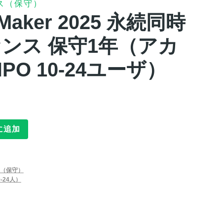
ス（保守）
leMaker 2025 永続同時
ンス 保守1年（アカ
PO 10-24ユーザ）
に追加
（保守）
-24人）