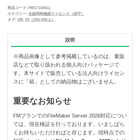
2025
商品コード:
FM171106LL
永
カテゴリー:
永続同時接続ライセンス（保守）
続
タグ:
3年
,
T6（250-499人）
同
時
説明
接
続
※商品画像として参考掲載しているのは、量販
ラ
店などで取り扱われる個人向けパッケージで
イ
す。本サイトで販売している法人向けライセン
セ
スに「箱」としての納品物はございません。
ン
ス
重要なお知らせ
保
守
FMプランでのFileMaker Server 2026対応につい
3
ては、現在検証を行っております。いましばら
年
くお待ちいただければと存じます。現時点での
（250-