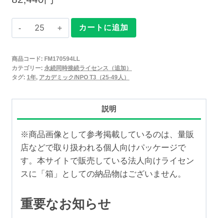
Claris
カートに追加
FileMaker
2025
商品コード:
FM170594LL
永
カテゴリー:
永続同時接続ライセンス（追加）
続
タグ:
1年
,
アカデミック/NPO T3（25-49人）
同
時
説明
接
続
※商品画像として参考掲載しているのは、量販
ラ
店などで取り扱われる個人向けパッケージで
イ
す。本サイトで販売している法人向けライセン
セ
スに「箱」としての納品物はございません。
ン
ス
重要なお知らせ
追