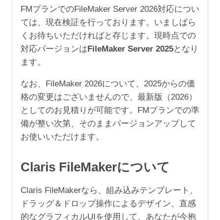
加
FMプランでのFileMaker Server 2026対応につい
1
ては、現在検証を行っております。いましばら
年
くお待ちいただければと存じます。現時点での
（ア
対応バージョンは
FileMaker Server 2025
となり
カ
ます。
デ
ミ
なお、FileMaker 2026について、2025からの価
ッ
格の変更はございませんので、最新版（2026）
ク/NPO
としてのお見積りが可能です。FMプランでの準
25-
備が整い次第、そのままバージョンアップして
49
お使いいただけます。
ユ
ー
Claris FileMakerについて
ザ）
個
Claris FileMakerなら、組み込みテンプレート、
ドラッグ＆ドロップ操作によるデザイン、直感
的なグラフィカルUIを使用して、あなたが今抱