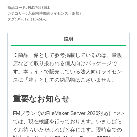
2025
商品コード:
FM170585LL
永
カテゴリー:
永続同時接続ライセンス（追加）
続
タグ:
3年
,
T2（10-24人）
同
時
説明
接
続
※商品画像として参考掲載しているのは、量販
ラ
店などで取り扱われる個人向けパッケージで
イ
す。本サイトで販売している法人向けライセン
セ
スに「箱」としての納品物はございません。
ン
ス
重要なお知らせ
追
加
FMプランでのFileMaker Server 2026対応につい
3
ては、現在検証を行っております。いましばら
年
くお待ちいただければと存じます。現時点での
（10-