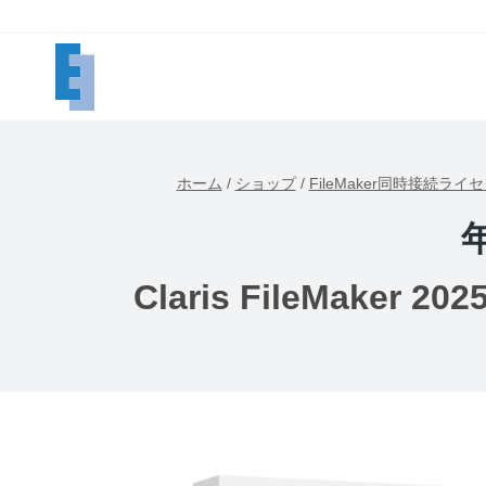
内
容
を
ス
キ
ッ
ホーム
/
ショップ
/
FileMaker同時接続ライ
プ
Claris FileMak