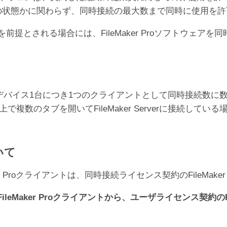
オフラインの状態かに関わらず、同時接続の最大数まで同時に使用
er Proの利用を前提とされる場合には、FileMaker Proソ
デバイス1台につき1つのクライアントとして同時接続数に
で複数のタブを開いてFileMaker Serverに接続している
いて
 Proクライアントは、同時接続ライセンス契約のFileMake
Maker Proクライアントから、ユーザライセンス契約のFil