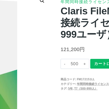
年間同時接続ライセン
Claris Fi
接続ライセン
999ユーザ
121,200
円
Claris
カート
FileMaker
2025
商品コード:
FM172151LL
年
カテゴリー:
年間同時接続ライセンス
間
タグ:
5年
,
T7（500-999人）
同
時
接