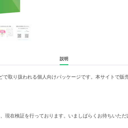
続
ラ
イ
セ
ン
ス
更
説明
新
5
年
どで取り扱われる個人向けパッケージです。本サイトで販
（500-
999
ユ
ー
ザ）
6対応については、現在検証を行っております。いましばらくお待
個