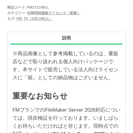
2025
商品コード:
FM172149LL
年
カテゴリー:
年間同時接続ライセンス（更新）
間
タグ:
5年
,
T5（100-249人）
同
時
説明
接
続
※商品画像として参考掲載しているのは、量販
ラ
店などで取り扱われる個人向けパッケージで
イ
す。本サイトで販売している法人向けライセン
セ
スに「箱」としての納品物はございません。
ン
ス
重要なお知らせ
更
新
FMプランでのFileMaker Server 2026対応につい
5
ては、現在検証を行っております。いましばら
年
くお待ちいただければと存じます。現時点での
（100-