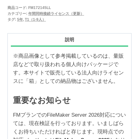
2025
商品コード:
FM172145LL
年
カテゴリー:
年間同時接続ライセンス（更新）
間
タグ:
5年
,
T1（1-9人）
同
時
説明
接
続
※商品画像として参考掲載しているのは、量販
ラ
店などで取り扱われる個人向けパッケージで
イ
す。本サイトで販売している法人向けライセン
セ
スに「箱」としての納品物はございません。
ン
ス
重要なお知らせ
更
新
FMプランでのFileMaker Server 2026対応につい
5
ては、現在検証を行っております。いましばら
年
くお待ちいただければと存じます。現時点での
（1-