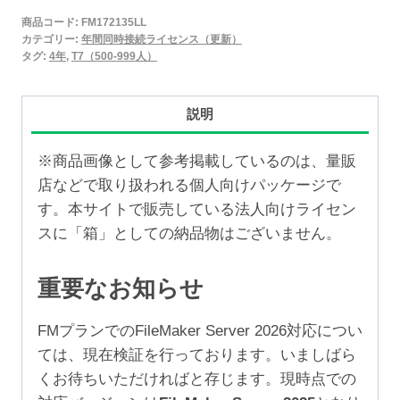
2025
商品コード:
FM172135LL
年
カテゴリー:
年間同時接続ライセンス（更新）
間
タグ:
4年
,
T7（500-999人）
同
時
説明
接
続
※商品画像として参考掲載しているのは、量販
ラ
店などで取り扱われる個人向けパッケージで
イ
す。本サイトで販売している法人向けライセン
セ
スに「箱」としての納品物はございません。
ン
ス
重要なお知らせ
更
新
FMプランでのFileMaker Server 2026対応につい
4
ては、現在検証を行っております。いましばら
年
くお待ちいただければと存じます。現時点での
（500-