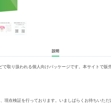
続
ラ
イ
セ
ン
ス
更
説明
新
4
年
どで取り扱われる個人向けパッケージです。本サイトで販
（ア
カ
デ
ミ
ッ
6対応については、現在検証を行っております。いましばらくお待
ク/NPO