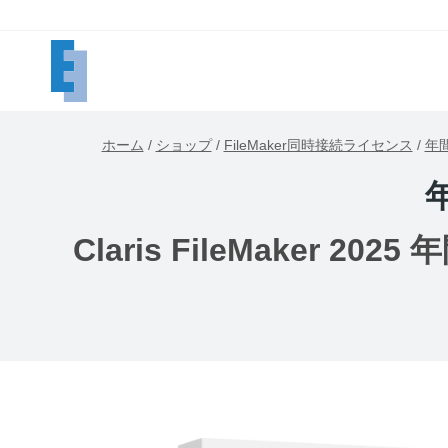
内
容
を
ス
キ
ホーム
/
ショップ
/
FileMaker同時接続ライセンス
/
年
ッ
プ
Claris FileMaker