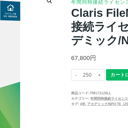
年間同時接続ライセン
Claris Fi
接続ライセ
デミック/N
67,800
円
Claris
カート
FileMaker
2025
商品コード:
FM172126LL
年
カテゴリー:
年間同時接続ライセンス
間
タグ:
4年
,
アカデミック/NPO T6（25
同
時
接