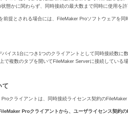
オフラインの状態かに関わらず、同時接続の最大数まで同時に使用
er Proの利用を前提とされる場合には、FileMaker Proソ
デバイス1台につき1つのクライアントとして同時接続数に
で複数のタブを開いてFileMaker Serverに接続している
いて
 Proクライアントは、同時接続ライセンス契約のFileMake
Maker Proクライアントから、ユーザライセンス契約のFil