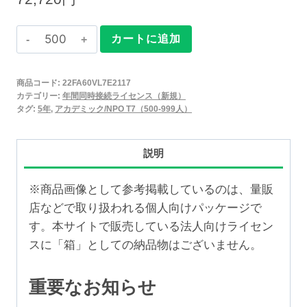
Claris
カートに追加
FileMaker
2025
商品コード:
22FA60VL7E2117
年
カテゴリー:
年間同時接続ライセンス（新規）
間
タグ:
5年
,
アカデミック/NPO T7（500-999人）
同
時
説明
接
続
※商品画像として参考掲載しているのは、量販
ラ
店などで取り扱われる個人向けパッケージで
イ
す。本サイトで販売している法人向けライセン
セ
スに「箱」としての納品物はございません。
ン
ス
重要なお知らせ
新