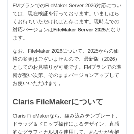
規
FMプランでのFileMaker Server 2026対応につい
5
ては、現在検証を行っております。いましばら
年
くお待ちいただければと存じます。現時点での
（ア
対応バージョンは
FileMaker Server 2025
となり
カ
ます。
デ
ミ
なお、FileMaker 2026について、2025からの価
ッ
格の変更はございませんので、最新版（2026）
ク/NPO
としてのお見積りが可能です。FMプランでの準
500-
備が整い次第、そのままバージョンアップして
999
お使いいただけます。
ユ
ー
Claris FileMakerについて
ザ）
個
Claris FileMakerなら、組み込みテンプレート、
ドラッグ＆ドロップ操作によるデザイン、直感
的なグラフィカルUIを使用して、あなたが今抱