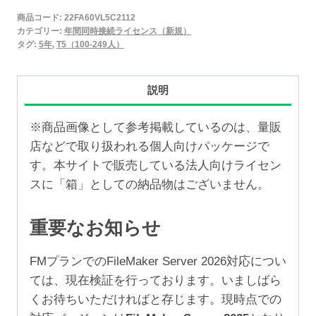
2025
商品コード:
22FA60VL5C2112
年
カテゴリー:
年間同時接続ライセンス（新規）
間
タグ:
5年
,
T5（100-249人）
同
時
説明
接
続
※商品画像として参考掲載しているのは、量販
ラ
店などで取り扱われる個人向けパッケージで
イ
す。本サイトで販売している法人向けライセン
セ
スに「箱」としての納品物はございません。
ン
ス
重要なお知らせ
新
規
FMプランでのFileMaker Server 2026対応につい
5
ては、現在検証を行っております。いましばら
年
くお待ちいただければと存じます。現時点での
（100-