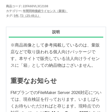
2025
商品コード:
22FA60VL3C2108
年
カテゴリー:
年間同時接続ライセンス（新規）
間
タグ:
5年
,
T3（25-49人）
同
時
説明
接
続
※商品画像として参考掲載しているのは、量販
ラ
店などで取り扱われる個人向けパッケージで
イ
す。本サイトで販売している法人向けライセン
セ
スに「箱」としての納品物はございません。
ン
ス
重要なお知らせ
新
規
FMプランでのFileMaker Server 2026対応につい
5
ては、現在検証を行っております。いましばら
年
くお待ちいただければと存じます。現時点での
（25-