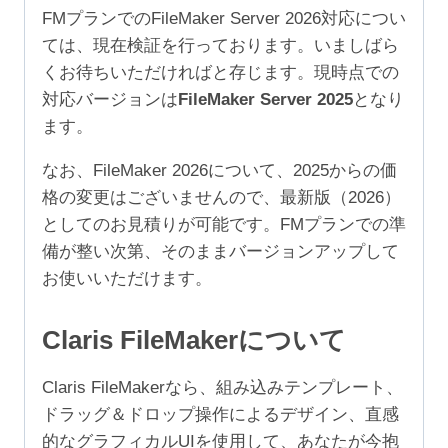
規
FMプランでのFileMaker Server 2026対応につい
4
ては、現在検証を行っております。いましばら
年
くお待ちいただければと存じます。現時点での
（ア
対応バージョンは
FileMaker Server 2025
となり
カ
ます。
デ
ミ
なお、FileMaker 2026について、2025からの価
ッ
格の変更はございませんので、最新版（2026）
ク/NPO
としてのお見積りが可能です。FMプランでの準
500-
備が整い次第、そのままバージョンアップして
999
お使いいただけます。
ユ
ー
Claris FileMakerについて
ザ）
個
Claris FileMakerなら、組み込みテンプレート、
ドラッグ＆ドロップ操作によるデザイン、直感
的なグラフィカルUIを使用して、あなたが今抱