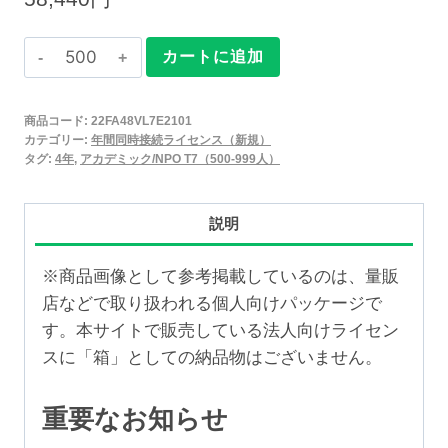
Claris
カートに追加
FileMaker
2025
商品コード:
22FA48VL7E2101
年
カテゴリー:
年間同時接続ライセンス（新規）
間
タグ:
4年
,
アカデミック/NPO T7（500-999人）
同
時
説明
接
続
※商品画像として参考掲載しているのは、量販
ラ
店などで取り扱われる個人向けパッケージで
イ
す。本サイトで販売している法人向けライセン
セ
スに「箱」としての納品物はございません。
ン
ス
重要なお知らせ
新