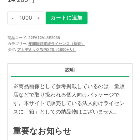
Claris
カートに追加
FileMaker
2025
商品コード:
22FA12VL8E2038
年
カテゴリー:
年間同時接続ライセンス（新規）
間
タグ:
アカデミック/NPO T8（1000+人）
同
時
説明
接
続
※商品画像として参考掲載しているのは、量販
ラ
店などで取り扱われる個人向けパッケージで
イ
す。本サイトで販売している法人向けライセン
セ
スに「箱」としての納品物はございません。
ン
ス
重要なお知らせ
新