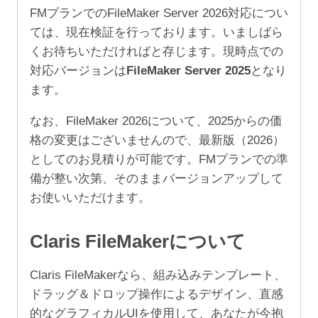
規
FMプランでのFileMaker Server 2026対応につい
（ア
ては、現在検証を行っております。いましばら
カ
くお待ちいただければと存じます。現時点での
デ
対応バージョンは
FileMaker Server 2025
となり
ミ
ます。
ッ
ク/NPO
なお、FileMaker 2026について、2025からの価
1,000+ユ
格の変更はございませんので、最新版（2026）
ー
としてのお見積りが可能です。FMプランでの準
ザ）
備が整い次第、そのままバージョンアップして
個
お使いいただけます。
Claris FileMakerについて
Claris FileMakerなら、組み込みテンプレート、
ドラッグ＆ドロップ操作によるデザイン、直感
的なグラフィカルUIを使用して、あなたが今抱