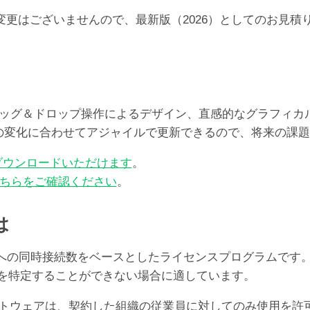
ユ
らの価格の変更はございませんので、最新版（2026）としての
ー
ザ）
個
レート、ドラッグ＆ドロップ操作によるデザイン、直感的なグラフ
ズの変化に合わせてアジャイルで更新できるので、将来の課
ダウンロードいただけます
。
ちらをご確認ください
。
は
er Serverへの同時接続数をベースとしたライセンスプログ
ユーザを特定することができない場合に適しています。
oソフトウェアは、契約した組織の従業員に対してのみ使用を許可する