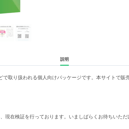
続
ラ
イ
セ
ン
ス
新
説明
規
（ア
カ
どで取り扱われる個人向けパッケージです。本サイトで販
デ
ミ
ッ
ク/NPO
250-
6対応については、現在検証を行っております。いましばらくお待
499