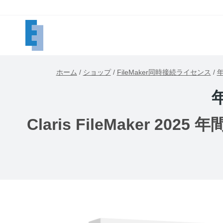
内
容
を
ス
キ
ホーム
/
ショップ
/
FileMaker同時接続ライセンス
/
ッ
プ
Claris FileMaker 