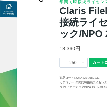
年間同時接続ライセン
Claris Fi
接続ライセ
ック/NPO 
18,360
円
Claris
カート
FileMaker
2025
商品コード:
22FA12VL6E2032
年
カテゴリー:
年間同時接続ライセンス
間
タグ:
アカデミック/NPO T6（250-4
同
時
接