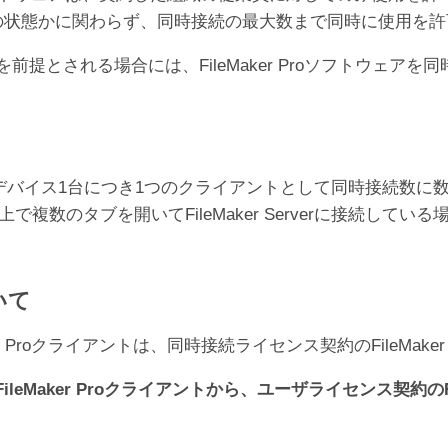
オフラインの状態かに関わらず、同時接続の最大数まで同時に使用
er Proの利用を前提とされる場合には、FileMaker Proソ
デバイス1台につき1つのクライアントとして同時接続数に
で複数のタブを開いてFileMaker Serverに接続している
いて
 Proクライアントは、同時接続ライセンス契約のFileMake
Maker Proクライアントから、ユーザライセンス契約のFil