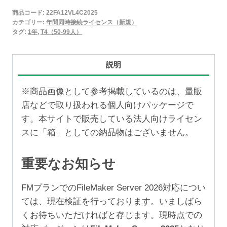
2025
商品コード:
22FA12VL4C2025
年
カテゴリー:
年間同時接続ライセンス（新規）
間
タグ:
1年
,
T4（50-99人）
同
時
説明
接
続
※商品画像として参考掲載しているのは、量販
ラ
店などで取り扱われる個人向けパッケージで
イ
す。本サイトで販売している法人向けライセン
セ
スに「箱」としての納品物はございません。
ン
ス
重要なお知らせ
新
規
FMプランでのFileMaker Server 2026対応につい
1
ては、現在検証を行っております。いましばら
年
くお待ちいただければと存じます。現時点での
（50-