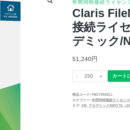
年間同時接続ライセン
Claris Fi
接続ライセ
デミック/N
51,240
円
Claris
カート
FileMaker
2025
商品コード:
FM170685LL
年
カテゴリー:
年間同時接続ライセンス
間
タグ:
3年
,
アカデミック/NPO T6（25
同
時
接