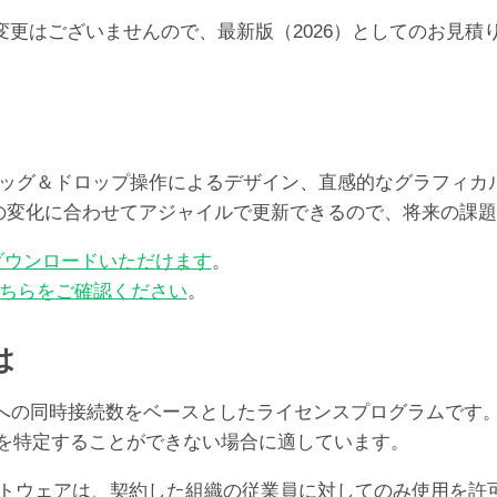
250-
らの価格の変更はございませんので、最新版（2026）としての
499
ユ
ー
ザ）
個
レート、ドラッグ＆ドロップ操作によるデザイン、直感的なグラフ
ズの変化に合わせてアジャイルで更新できるので、将来の課
ダウンロードいただけます
。
ちらをご確認ください
。
は
er Serverへの同時接続数をベースとしたライセンスプログ
ユーザを特定することができない場合に適しています。
oソフトウェアは、契約した組織の従業員に対してのみ使用を許可する