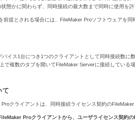
オフラインの状態かに関わらず、同時接続の最大数まで同時に使用
er Proの利用を前提とされる場合には、FileMaker Proソ
デバイス1台につき1つのクライアントとして同時接続数に
で複数のタブを開いてFileMaker Serverに接続している
いて
 Proクライアントは、同時接続ライセンス契約のFileMake
Maker Proクライアントから、ユーザライセンス契約のFil