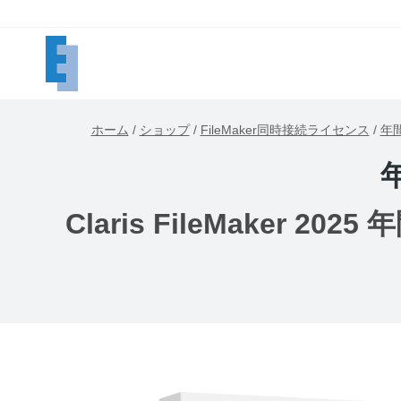
内
容
を
ス
キ
ホーム
/
ショップ
/
FileMaker同時接続ライセンス
/
年
ッ
プ
Claris FileMaker