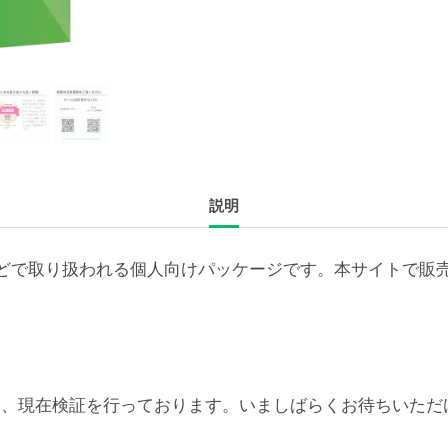
続
ラ
イ
セ
ン
ス
追
説明
加
3
年
どで取り扱われる個人向けパッケージです。本サイトで販
（ア
カ
デ
ミ
ッ
6対応については、現在検証を行っております。いましばらくお待
ク/NPO