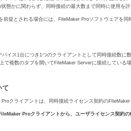
オフラインの状態かに関わらず、同時接続の最大数まで同時に使用
er Proの利用を前提とされる場合には、FileMaker Proソ
デバイス1台につき1つのクライアントとして同時接続数に
で複数のタブを開いてFileMaker Serverに接続している
いて
 Proクライアントは、同時接続ライセンス契約のFileMake
Maker Proクライアントから、ユーザライセンス契約のFil