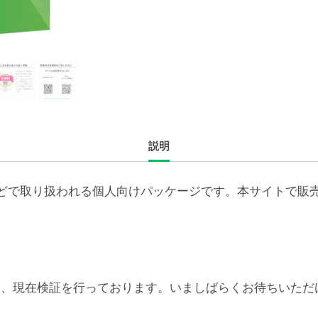
続
ラ
イ
セ
ン
ス
追
説明
加
2
年
どで取り扱われる個人向けパッケージです。本サイトで販
（ア
カ
デ
ミ
ッ
6対応については、現在検証を行っております。いましばらくお待
ク/NPO