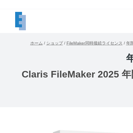
内
容
を
ス
キ
ホーム
/
ショップ
/
FileMaker同時接続ライセンス
/
年
ッ
プ
Claris FileMaker