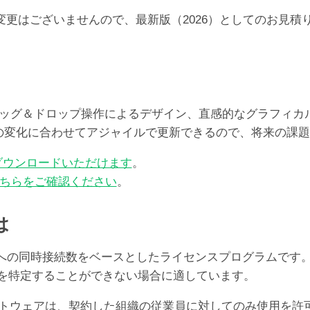
100-
らの価格の変更はございませんので、最新版（2026）としての
249
ユ
ー
ザ）
個
レート、ドラッグ＆ドロップ操作によるデザイン、直感的なグラフ
ズの変化に合わせてアジャイルで更新できるので、将来の課
ダウンロードいただけます
。
ちらをご確認ください
。
は
er Serverへの同時接続数をベースとしたライセンスプログ
ユーザを特定することができない場合に適しています。
oソフトウェアは、契約した組織の従業員に対してのみ使用を許可する