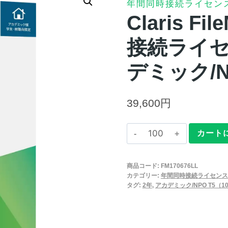
年間同時接続ライセン
Claris Fi
接続ライセ
デミック/N
39,600
円
Claris
カート
FileMaker
2025
商品コード:
FM170676LL
年
カテゴリー:
年間同時接続ライセンス
間
タグ:
2年
,
アカデミック/NPO T5（10
同
時
接