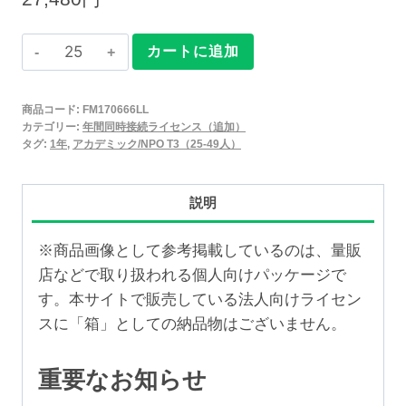
Claris
カートに追加
FileMaker
2025
商品コード:
FM170666LL
年
カテゴリー:
年間同時接続ライセンス（追加）
間
タグ:
1年
,
アカデミック/NPO T3（25-49人）
同
時
説明
接
続
※商品画像として参考掲載しているのは、量販
ラ
店などで取り扱われる個人向けパッケージで
イ
す。本サイトで販売している法人向けライセン
セ
スに「箱」としての納品物はございません。
ン
ス
重要なお知らせ
追