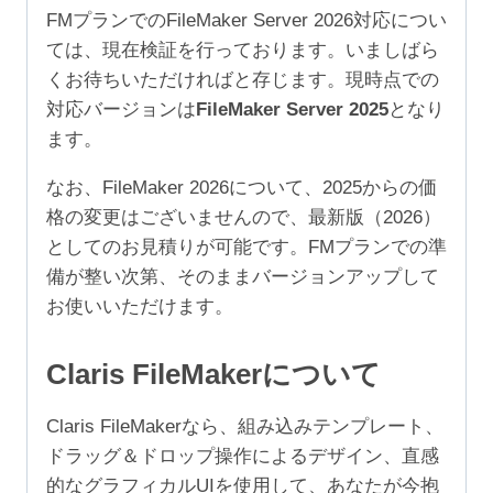
加
FMプランでのFileMaker Server 2026対応につい
1
ては、現在検証を行っております。いましばら
年
くお待ちいただければと存じます。現時点での
（ア
対応バージョンは
FileMaker Server 2025
となり
カ
ます。
デ
ミ
なお、FileMaker 2026について、2025からの価
ッ
格の変更はございませんので、最新版（2026）
ク/NPO
としてのお見積りが可能です。FMプランでの準
25-
備が整い次第、そのままバージョンアップして
49
お使いいただけます。
ユ
ー
Claris FileMakerについて
ザ）
個
Claris FileMakerなら、組み込みテンプレート、
ドラッグ＆ドロップ操作によるデザイン、直感
的なグラフィカルUIを使用して、あなたが今抱