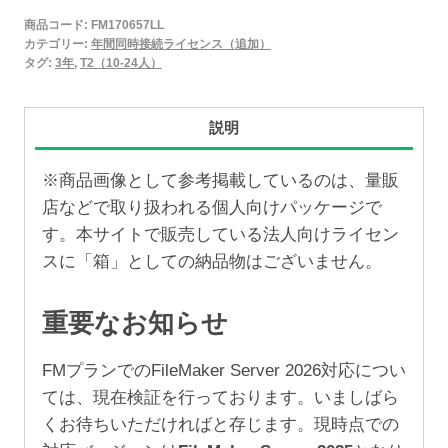
2025
商品コード:
FM170657LL
年
カテゴリー:
年間同時接続ライセンス（追加）
間
タグ:
3年
,
T2（10-24人）
同
時
説明
接
続
※商品画像として参考掲載しているのは、量販
ラ
店などで取り扱われる個人向けパッケージで
イ
す。本サイトで販売している法人向けライセン
セ
スに「箱」としての納品物はございません。
ン
ス
重要なお知らせ
追
加
FMプランでのFileMaker Server 2026対応につい
3
ては、現在検証を行っております。いましばら
年
くお待ちいただければと存じます。現時点での
（10-