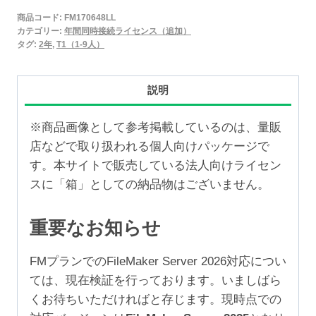
2025
商品コード:
FM170648LL
年
カテゴリー:
年間同時接続ライセンス（追加）
間
タグ:
2年
,
T1（1-9人）
同
時
説明
接
続
※商品画像として参考掲載しているのは、量販
ラ
店などで取り扱われる個人向けパッケージで
イ
す。本サイトで販売している法人向けライセン
セ
スに「箱」としての納品物はございません。
ン
ス
重要なお知らせ
追
加
FMプランでのFileMaker Server 2026対応につい
2
ては、現在検証を行っております。いましばら
年
くお待ちいただければと存じます。現時点での
（1-