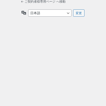
← ご契約者様専用ページ へ移動
言
語